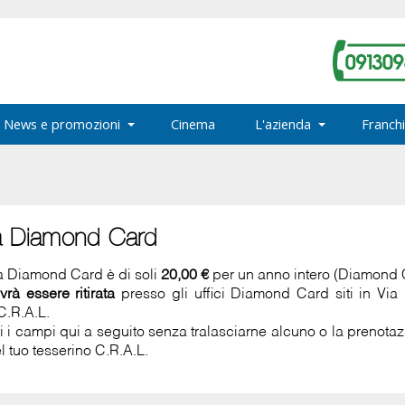
News e promozioni
Cinema
L'azienda
Franchi
a Diamond Card
la Diamond Card è di soli
20,00 €
per un anno intero (Diamond
vrà essere ritirata
presso gli uffici Diamond Card siti in Vi
C.R.A.L.
ti i campi qui a seguito senza tralasciarne alcuno o la prenot
l tuo tesserino C.R.A.L.