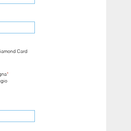
a Diamond Card
egna
*
gio