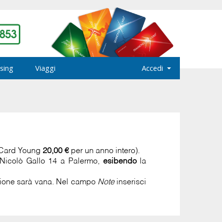
sing
Viaggi
Accedi
 Card Young
20,00 €
per un anno intero).
a Nicolò Gallo 14 a Palermo,
esibendo
la
azione sarà vana. Nel campo
Note
inserisci