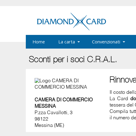
Home
La carta
Convenzionati
Sconti per i soci C.R.A.L.
Rinnov
Il costo del
La Card
do
CAMERA DI COMMERCIO
tessera del 
MESSINA
Compila tut
P.zza Cavallotti, 3
il numero de
98122
Messina (ME)