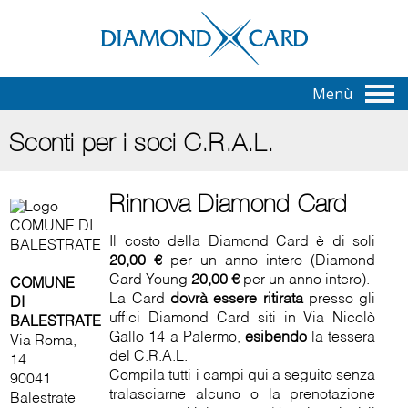
Menù
Sconti per i soci C.R.A.L.
Rinnova Diamond Card
Il costo della Diamond Card è di soli
20,00 €
per un anno intero (Diamond
Card Young
20,00 €
per un anno intero).
COMUNE
La Card
dovrà essere ritirata
presso gli
DI
uffici Diamond Card siti in Via Nicolò
BALESTRATE
Gallo 14 a Palermo,
esibendo
la tessera
Via Roma,
del C.R.A.L.
14
Compila tutti i campi qui a seguito senza
90041
tralasciarne alcuno o la prenotazione
Balestrate