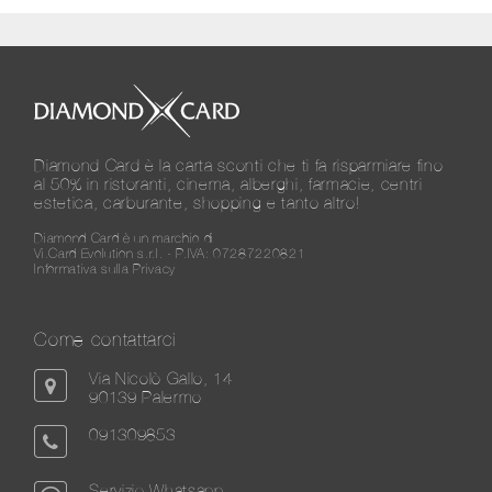
Diamond Card è la carta sconti che ti fa risparmiare fino
al 50% in ristoranti, cinema, alberghi, farmacie, centri
estetica, carburante, shopping e tanto altro!
Diamond Card è un marchio di
Vi.Card Evolution s.r.l. - P.IVA: 07287220821
Informativa sulla Privacy
Come contattarci
Via Nicolò Gallo, 14
90139 Palermo
091309853
Servizio Whatsapp