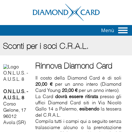
Menù
Sconti per i soci C.R.A.L.
Rinnova Diamond Card
Il costo della Diamond Card è di soli
20,00 €
per un anno intero (Diamond
Card Young
20,00 €
per un anno intero).
O.N.L.U.S. -
La Card
dovrà essere ritirata
presso gli
A.U.S.L. 8
uffici Diamond Card siti in Via Nicolò
Corso
Gallo 14 a Palermo,
esibendo
la tessera
Gelone, 17
del C.R.A.L.
96012
Compila tutti i campi qui a seguito senza
Avola (SR)
tralasciarne alcuno o la prenotazione