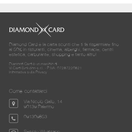
Diamond Card è la carta sconti che ti fa risparmiare fino
al 50% in ristoranti, cinema, alberghi, farmacie, centri
estetica, carburante, shopping e tanto altro!
Diamond Card è un marchio di
Vi.Card Evolution s.r.l. - P.IVA: 07287220821
Informativa sulla Privacy
Come contattarci
Via Nicolò Gallo, 14
90139 Palermo
091309853
Servizio Whatsapp