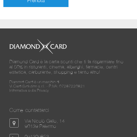
Diamond Card è la carta sconti che ti fa risparmiare fino
al 50% in ristoranti, cinema, alberghi, farmacie, centri
estetica, carburante, shopping e tanto altro!
Diamond Card è un marchio di
Vi.Card Evolution s.r.l. - P.IVA: 07287220821
Informativa sulla Privacy
Come contattarci
Via Nicolò Gallo, 14
90139 Palermo
091309853