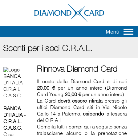
Menù
Sconti per i soci C.R.A.L.
Rinnova Diamond Card
Il costo della Diamond Card è di soli
20,00 €
per un anno intero (Diamond
Card Young
20,00 €
per un anno intero).
La Card
dovrà essere ritirata
presso gli
uffici Diamond Card siti in Via Nicolò
BANCA
Gallo 14 a Palermo,
esibendo
la tessera
D'ITALIA -
del C.R.A.L.
C.R.A.L.
Compila tutti i campi qui a seguito senza
C.A.S.C.
tralasciarne alcuno o la prenotazione
C.so