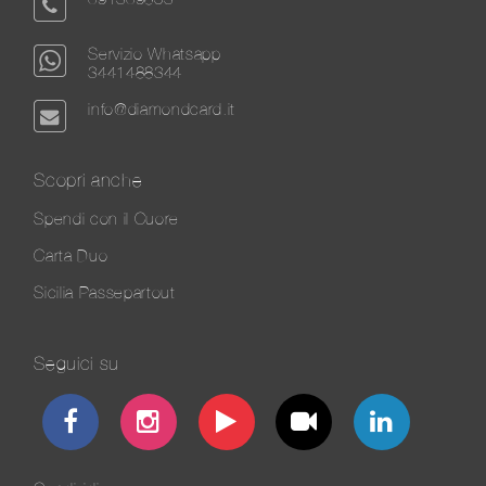
Servizio Whatsapp
3441488344
info@diamondcard.it
Scopri anche
Spendi con il Cuore
Carta Duo
Sicilia Passepartout
Seguici su