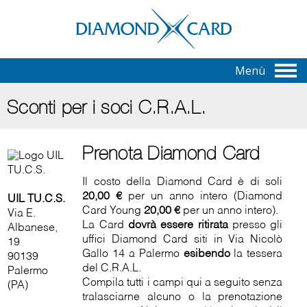
Menù
Sconti per i soci C.R.A.L.
Prenota Diamond Card
Il costo della Diamond Card è di soli
20,00 €
per un anno intero (Diamond
UIL TU.C.S.
Card Young
20,00 €
per un anno intero).
Via E.
La Card
dovrà essere ritirata
presso gli
Albanese,
uffici Diamond Card siti in Via Nicolò
19
Gallo 14 a Palermo
esibendo
la tessera
90139
del C.R.A.L.
Palermo
Compila tutti i campi qui a seguito senza
(PA)
tralasciarne alcuno o la prenotazione