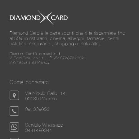
Diamond Card è la carta sconti che ti fa risparmiare fino
al 50% in ristoranti, cinema, alberghi, farmacie, centri
estetica, carburante, shopping e tanto altro!
Diamond Card è un marchio di
Vi.Card Evolution s.r.l. - P.IVA: 07287220821
Informativa sulla Privacy
Come contattarci
Via Nicolò Gallo, 14
90139 Palermo
091309853
Servizio Whatsapp
3441488344