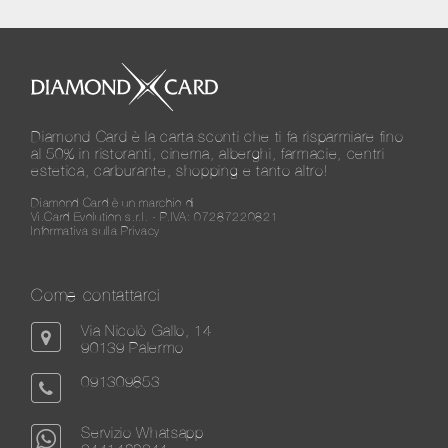
Diamond Card è la carta sconti che ti fa risparmiare fino
al 50% in ristoranti, cinema, alberghi, farmacie, centri
estetica, carburante, shopping e tanto altro!
Diamond Card è un marchio di
Vi.Card Evolution s.r.l. - P.IVA: 07287220821
Informativa sulla Privacy
Come contattarci
Via Nicolò Gallo, 14
90139 Palermo
091309853
Servizio Whatsapp