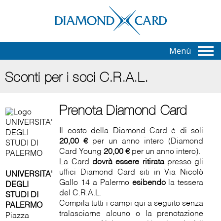
Menù
Sconti per i soci C.R.A.L.
Prenota Diamond Card
Il costo della Diamond Card è di soli
20,00 €
per un anno intero (Diamond
Card Young
20,00 €
per un anno intero).
La Card
dovrà essere ritirata
presso gli
uffici Diamond Card siti in Via Nicolò
UNIVERSITA'
Gallo 14 a Palermo
esibendo
la tessera
DEGLI
del C.R.A.L.
STUDI DI
Compila tutti i campi qui a seguito senza
PALERMO
tralasciarne alcuno o la prenotazione
Piazza