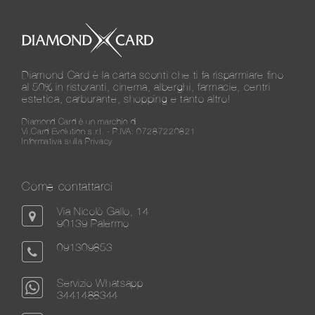
Diamond Card è la carta sconti che ti fa risparmiare fino
al 50% in ristoranti, cinema, alberghi, farmacie, centri
estetica, carburante, shopping e tanto altro!
Diamond Card è un marchio di
Vi.Card Evolution s.r.l. - P.IVA: 07287220821
Informativa sulla Privacy
Come contattarci
Via Nicolò Gallo, 14
90139 Palermo
091309853
Servizio Whatsapp
3441488344