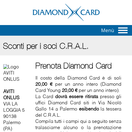
Menù
Sconti per i soci C.R.A.L.
Prenota Diamond Card
Il costo della Diamond Card è di soli
20,00 €
per un anno intero (Diamond
Card Young
20,00 €
per un anno intero).
AVITI
La Card
dovrà essere ritirata
presso gli
ONLUS
uffici Diamond Card siti in Via Nicolò
VIA LA
Gallo 14 a Palermo
esibendo
la tessera
LOGGIA 5
del C.R.A.L.
90138
Compila tutti i campi qui a seguito senza
Palermo
tralasciarne alcuno o la prenotazione
(PA)