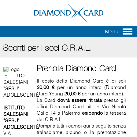
Menù
Sconti per i soci C.R.A.L.
Prenota Diamond Card
Il costo della Diamond Card è di soli
20,00 €
per un anno intero (Diamond
Card Young
20,00 €
per un anno intero).
La Card
dovrà essere ritirata
presso gli
uffici Diamond Card siti in Via Nicolò
ISTITUTO
Gallo 14 a Palermo
esibendo
la tessera
SALESIANI
del C.R.A.L.
"GESU'
Compila tutti i campi qui a seguito senza
ADOLESCENTE"
tralasciarne alcuno o la prenotazione
VIA