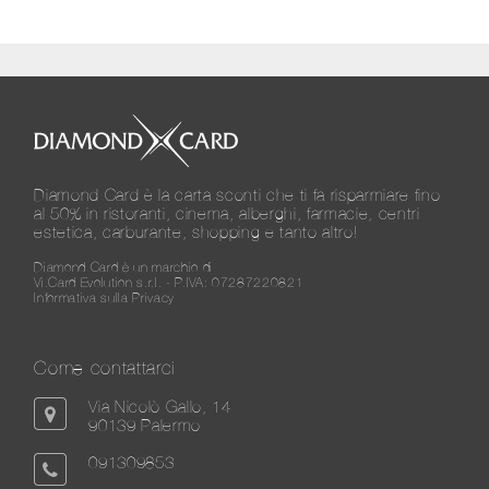
Diamond Card è la carta sconti che ti fa risparmiare fino
al 50% in ristoranti, cinema, alberghi, farmacie, centri
estetica, carburante, shopping e tanto altro!
Diamond Card è un marchio di
Vi.Card Evolution s.r.l. - P.IVA: 07287220821
Informativa sulla Privacy
Come contattarci
Via Nicolò Gallo, 14
90139 Palermo
091309853