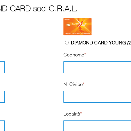
ND CARD soci C.R.A.L.
DIAMOND CARD YOUNG
(2
Cognome
*
N. Civico
*
Località
*