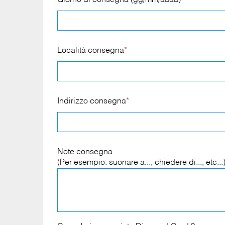
Giorno di consegna (gg/mm/aaaa)
*
Località consegna
*
Indirizzo consegna
*
Note consegna
(Per esempio: suonare a..., chiedere di..., etc...