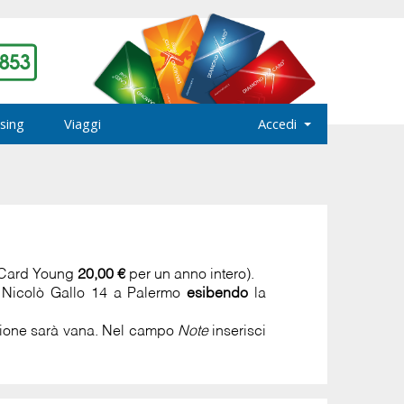
sing
Viaggi
Accedi
 Card Young
20,00 €
per un anno intero).
a Nicolò Gallo 14 a Palermo
esibendo
la
azione sarà vana. Nel campo
Note
inserisci