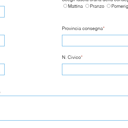
Scegli fascia oraria della cons
Mattina
Pranzo
Pomerig
Provincia consegna
*
N. Civico
*
)