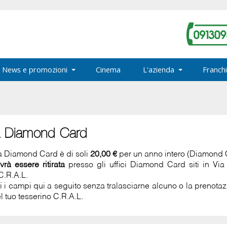
News e promozioni
Cinema
L'azienda
Franchi
a Diamond Card
la Diamond Card è di soli
20,00 €
per un anno intero (Diamond
vrà essere ritirata
presso gli uffici Diamond Card siti in Vi
C.R.A.L.
ti i campi qui a seguito senza tralasciarne alcuno o la prenot
l tuo tesserino C.R.A.L.