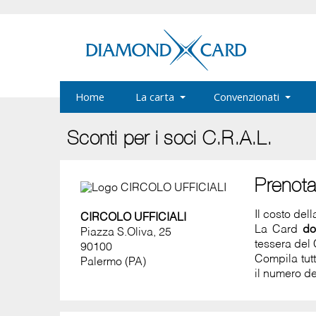
Home
La carta
Convenzionati
Sconti per i soci C.R.A.L.
Prenot
Il costo del
CIRCOLO UFFICIALI
La Card
do
Piazza S.Oliva, 25
tessera del 
90100
Compila tut
Palermo (PA)
il numero de