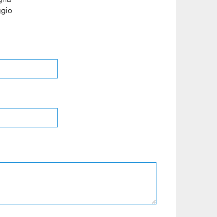
egna
*
gio