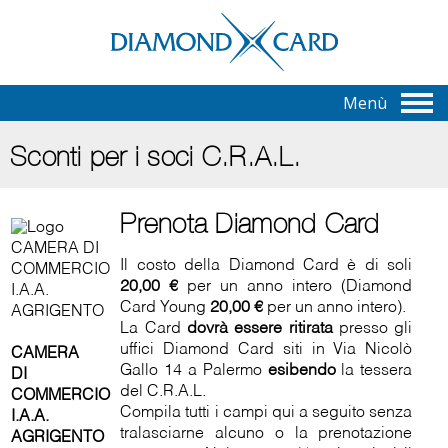
Menù
Sconti per i soci C.R.A.L.
Prenota Diamond Card
Il costo della Diamond Card è di soli
20,00 €
per un anno intero (Diamond
Card Young
20,00 €
per un anno intero).
La Card
dovrà essere ritirata
presso gli
uffici Diamond Card siti in Via Nicolò
CAMERA
Gallo 14 a Palermo
esibendo
la tessera
DI
del C.R.A.L.
COMMERCIO
Compila tutti i campi qui a seguito senza
I.A.A.
tralasciarne alcuno o la prenotazione
AGRIGENTO