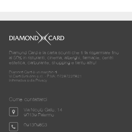
Diamond Card è la carta sconti che ti fa risparmiare fino
al 50% in ristoranti, cinema, alberghi, farmacie, centri
estetica, carburante, shopping e tanto altro!
Diamond Card è un marchio di
Vi.Card Evolution s.r.l. - P.IVA: 07287220821
Informativa sulla Privacy
Come contattarci
Via Nicolò Gallo, 14
90139 Palermo
091309853