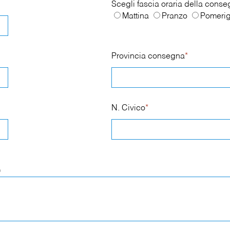
Scegli fascia oraria della cons
Mattina
Pranzo
Pomerig
Provincia consegna
*
N. Civico
*
)