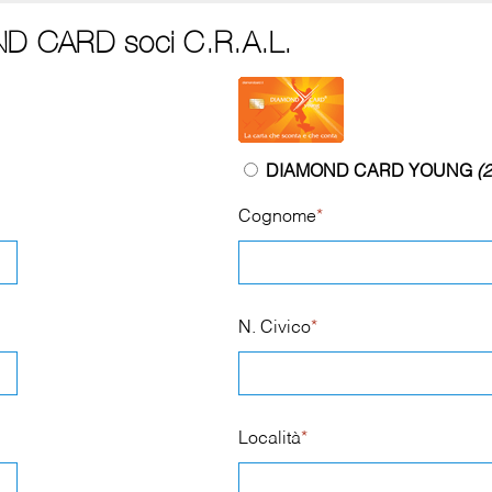
ND CARD soci C.R.A.L.
DIAMOND CARD YOUNG
(2
Cognome
*
N. Civico
*
Località
*