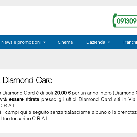
News e promozioni
Cinema
L'azienda
Franchi
a Diamond Card
la Diamond Card è di soli
20,00 €
per un anno intero (Diamond
vrà essere ritirata
presso gli uffici Diamond Card siti in Vi
C.R.A.L.
ti i campi qui a seguito senza tralasciarne alcuno o la prenot
l tuo tesserino C.R.A.L.