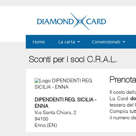
Home
La carta
Convenzionati
Sconti per i soci C.R.A.L.
Prenot
Il costo del
La Card
do
DIPENDENTI REG. SICILIA -
tessera del 
ENNA
Compila tut
Via Santa Chiara, 2
il numero de
94100
Enna (EN)