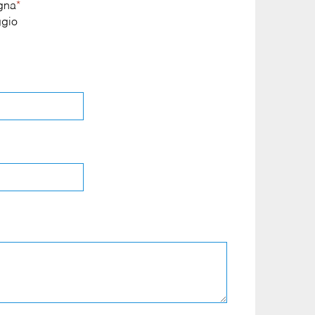
egna
*
gio