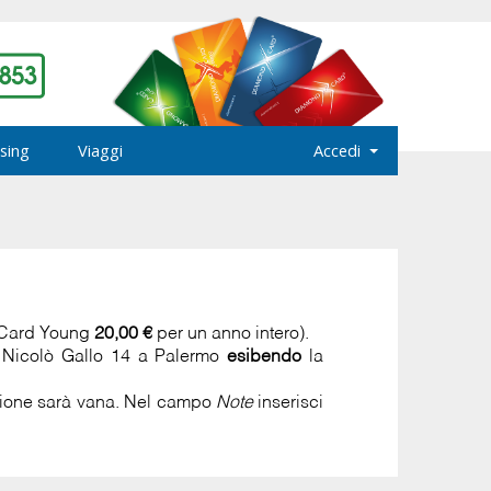
sing
Viaggi
Accedi
 Card Young
20,00 €
per un anno intero).
a Nicolò Gallo 14 a Palermo
esibendo
la
azione sarà vana. Nel campo
Note
inserisci