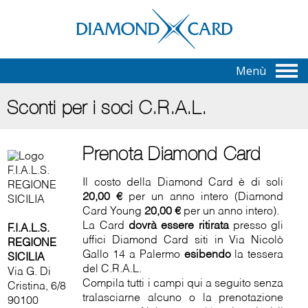
Menù
Sconti per i soci C.R.A.L.
Prenota Diamond Card
Il costo della Diamond Card è di soli
20,00 €
per un anno intero (Diamond
Card Young
20,00 €
per un anno intero).
La Card
dovrà essere ritirata
presso gli
F.I.A.L.S.
uffici Diamond Card siti in Via Nicolò
REGIONE
Gallo 14 a Palermo
esibendo
la tessera
SICILIA
del C.R.A.L.
Via G. Di
Compila tutti i campi qui a seguito senza
Cristina, 6/8
tralasciarne alcuno o la prenotazione
90100