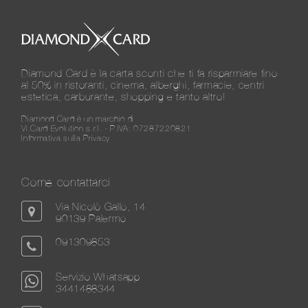
Diamond Card è la carta sconti che ti fa risparmiare fino
al 50% in ristoranti, cinema, alberghi, farmacie, centri
estetica, carburante, shopping e tanto altro!
Diamond Card è un marchio di
Vi.Card Evolution s.r.l. - P.IVA: 07287220821
Informativa sulla Privacy
Come contattarci
Via Nicolò Gallo, 14
90139 Palermo
091309853
Servizio Whatsapp
3441488344