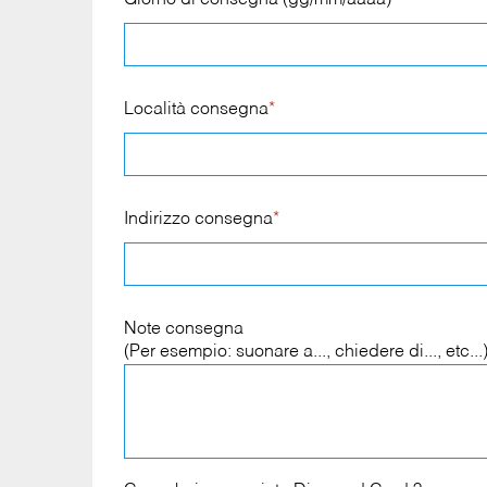
Giorno di consegna (gg/mm/aaaa)
*
Località consegna
*
Indirizzo consegna
*
Note consegna
(Per esempio: suonare a..., chiedere di..., etc...