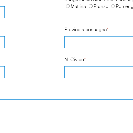
Scegli fascia oraria della cons
Mattina
Pranzo
Pomerig
Provincia consegna
*
N. Civico
*
)