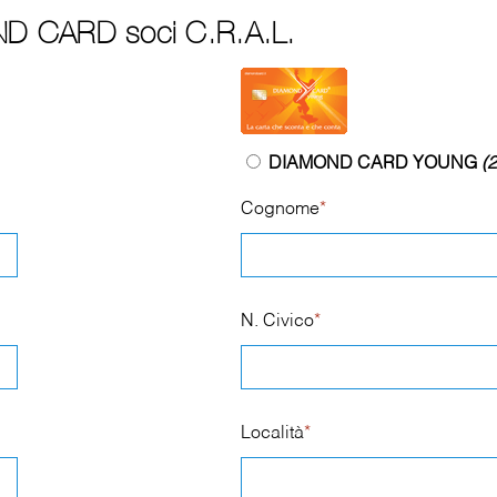
ND CARD soci C.R.A.L.
DIAMOND CARD YOUNG
(2
Cognome
*
N. Civico
*
Località
*