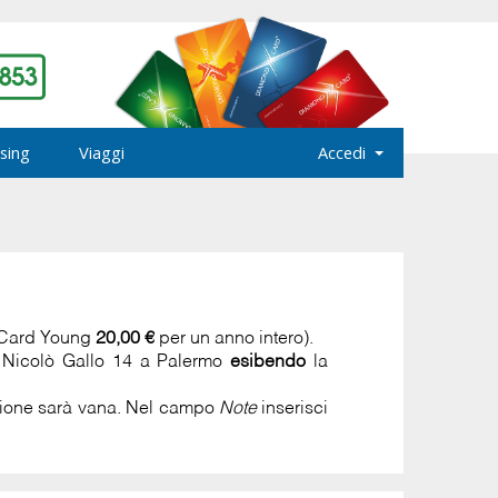
sing
Viaggi
Accedi
 Card Young
20,00 €
per un anno intero).
a Nicolò Gallo 14 a Palermo
esibendo
la
azione sarà vana. Nel campo
Note
inserisci