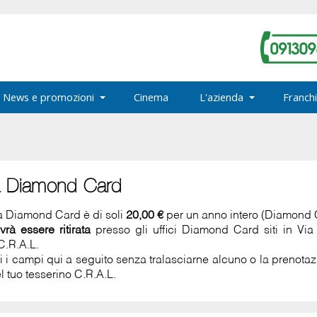
News e promozioni
Cinema
L'azienda
Franchi
a Diamond Card
la Diamond Card è di soli
20,00 €
per un anno intero (Diamond
vrà essere ritirata
presso gli uffici Diamond Card siti in Vi
C.R.A.L.
ti i campi qui a seguito senza tralasciarne alcuno o la prenot
l tuo tesserino C.R.A.L.