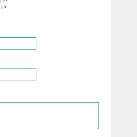
egna
*
gio