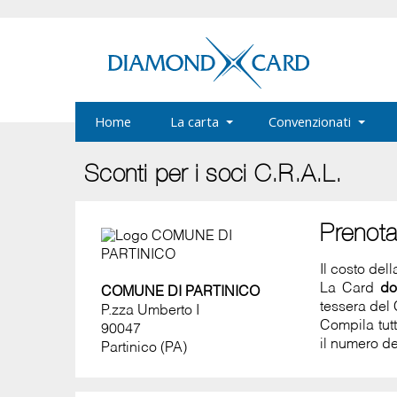
Home
La carta
Convenzionati
Sconti per i soci C.R.A.L.
Prenot
Il costo del
La Card
do
COMUNE DI PARTINICO
tessera del 
P.zza Umberto I
Compila tut
90047
il numero de
Partinico (PA)