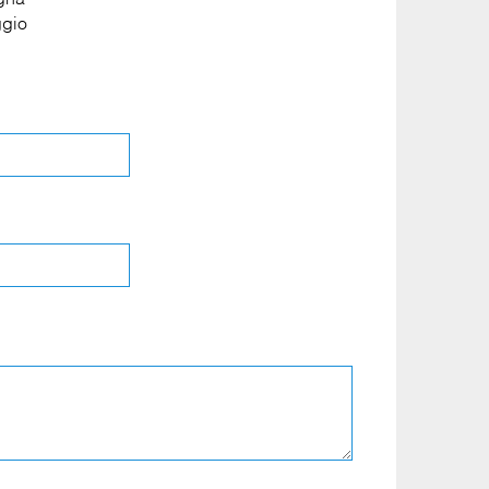
egna
*
gio