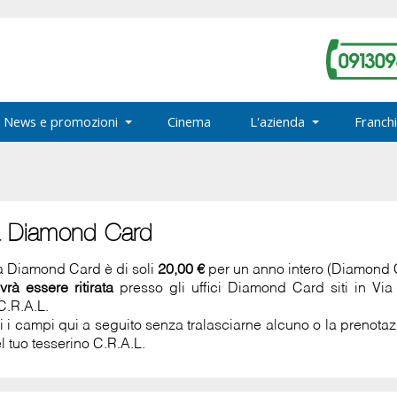
News e promozioni
Cinema
L'azienda
Franchi
a Diamond Card
la Diamond Card è di soli
20,00 €
per un anno intero (Diamond
vrà essere ritirata
presso gli uffici Diamond Card siti in Vi
C.R.A.L.
ti i campi qui a seguito senza tralasciarne alcuno o la prenot
l tuo tesserino C.R.A.L.