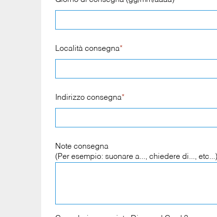
Giorno di consegna (gg/mm/aaaa)
*
Località consegna
*
Indirizzo consegna
*
Note consegna
(Per esempio: suonare a..., chiedere di..., etc...