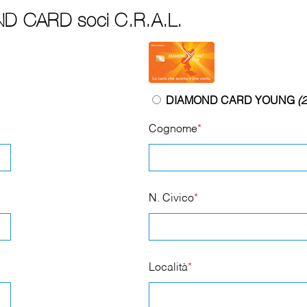
ND CARD soci C.R.A.L.
DIAMOND CARD YOUNG
(2
Cognome
*
N. Civico
*
Località
*