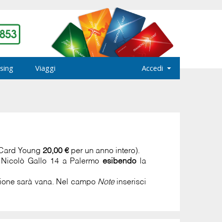
sing
Viaggi
Accedi
 Card Young
20,00 €
per un anno intero).
a Nicolò Gallo 14 a Palermo
esibendo
la
azione sarà vana. Nel campo
Note
inserisci