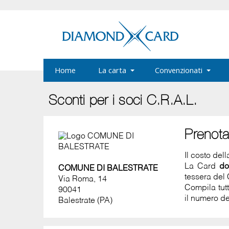
Home
La carta
Convenzionati
Sconti per i soci C.R.A.L.
Prenot
Il costo del
La Card
do
COMUNE DI BALESTRATE
tessera del 
Via Roma, 14
Compila tut
90041
il numero de
Balestrate (PA)