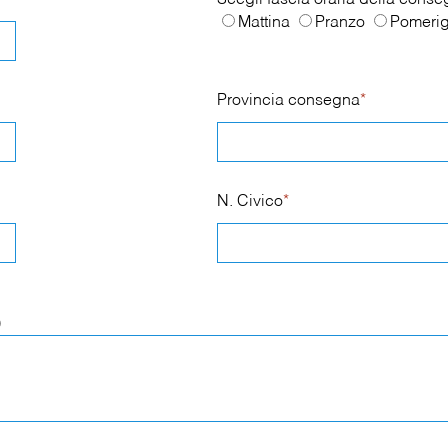
Scegli fascia oraria della cons
Mattina
Pranzo
Pomerig
Provincia consegna
*
N. Civico
*
)