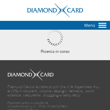
Menù
Ricerca in corso
Diamond Card è la carta sconti che ti fa risparmiare fino
al 50% in ristoranti, cinema, alberghi, farmacie, centri
estetica, carburante, shopping e tanto altro!
Diamond Card è un marchio di
Vi.Card Evolution s.r.l. - P.IVA: 07287220821
Informativa sulla Privacy