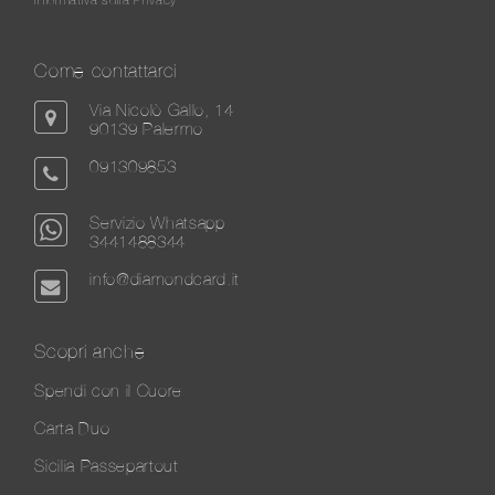
Come contattarci
Via Nicolò Gallo, 14
90139 Palermo
091309853
Servizio Whatsapp
3441488344
info@diamondcard.it
Scopri anche
Spendi con il Cuore
Carta Duo
Sicilia Passepartout