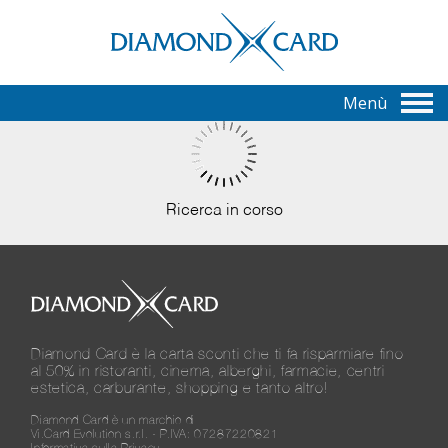
Menù
Ricerca in corso
Diamond Card è la carta sconti che ti fa risparmiare fino
al 50% in ristoranti, cinema, alberghi, farmacie, centri
estetica, carburante, shopping e tanto altro!
Diamond Card è un marchio di
Vi.Card Evolution s.r.l. - P.IVA: 07287220821
Informativa sulla Privacy