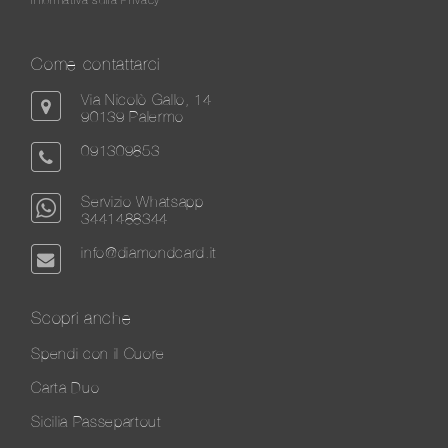
Come contattarci
Via Nicolò Gallo, 14
90139 Palermo
091309853
Servizio Whatsapp
3441488344
info@diamondcard.it
Scopri anche
Spendi con il Cuore
Carta Duo
Sicilia Passepartout