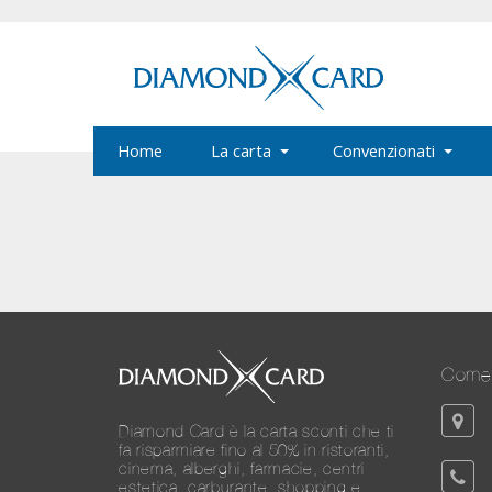
Home
La carta
Convenzionati
Come 
Diamond Card è la carta sconti che ti
fa risparmiare fino al 50% in ristoranti,
cinema, alberghi, farmacie, centri
estetica, carburante, shopping e