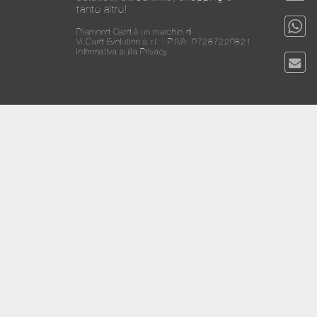
tanto altro!
Diamond Card è un marchio di
Vi.Card Evolution s.r.l. - P.IVA: 07287220821
Informativa sulla Privacy