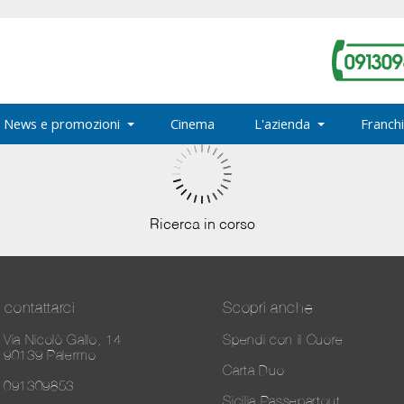
News e promozioni
Cinema
L'azienda
Franchi
Ricerca in corso
contattarci
Scopri anche
Via Nicolò Gallo, 14
Spendi con il Cuore
90139 Palermo
Carta Duo
091309853
Sicilia Passepartout