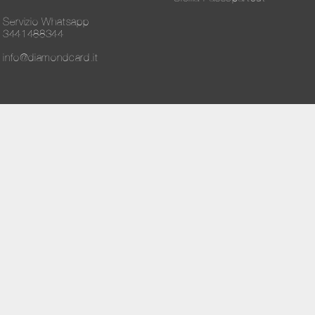
Servizio Whatsapp
3441488344
info@diamondcard.it