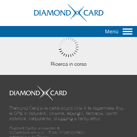
Menù
Ricerca in corso
Diamond Card è la carta sconti che ti fa risparmiare fino
al 50% in ristoranti, cinema, alberghi, farmacie, centri
estetica, carburante, shopping e tanto altro!
Diamond Card è un marchio di
Vi.Card Evolution s.r.l. - P.IVA: 07287220821
Informativa sulla Privacy