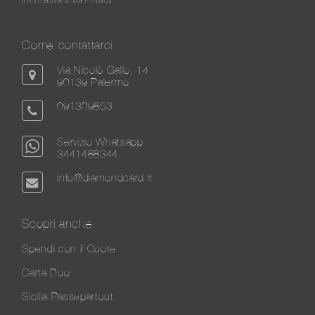
Come contattarci
Via Nicolò Gallo, 14
90139 Palermo
091309853
Servizio Whatsapp
3441488344
info@diamondcard.it
Scopri anche
Spendi con il Cuore
Carta Duo
Sicilia Passepartout