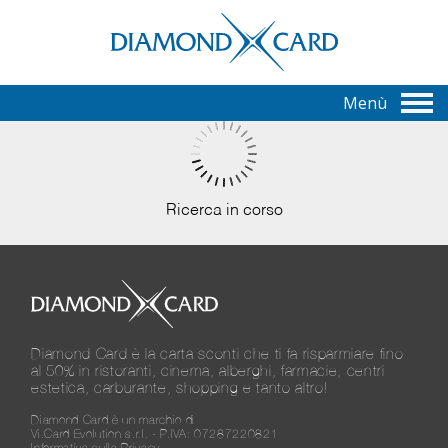
Menù
Ricerca in corso
Diamond Card è la carta sconti che ti fa risparmiare fino
al 50% in ristoranti, cinema, alberghi, farmacie, centri
estetica, carburante, shopping e tanto altro!
Diamond Card è un marchio di
Vi.Card Evolution s.r.l. - P.IVA: 07287220821
Informativa sulla Privacy