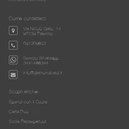
Come contattarci
Via Nicolò Gallo, 14
90139 Palermo
091309853
Servizio Whatsapp
3441488344
info@diamondcard.it
Scopri anche
Spendi con il Cuore
Carta Duo
Sicilia Passepartout