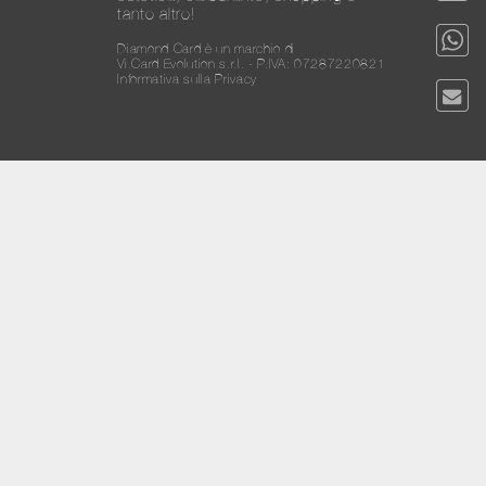
tanto altro!
Diamond Card è un marchio di
Vi.Card Evolution s.r.l. - P.IVA: 07287220821
Informativa sulla Privacy