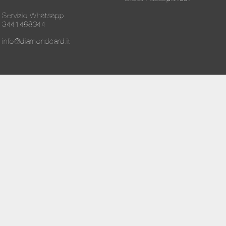
Servizio Whatsapp
3441488344
info@diamondcard.it