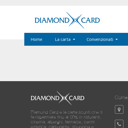
Home
La carta
Convenzionati
Come 
Diamond Card è la carta sconti che ti
fa risparmiare fino al 50% in ristoranti,
cinema, alberghi, farmacie, centri
estetica, carburante, shopping e