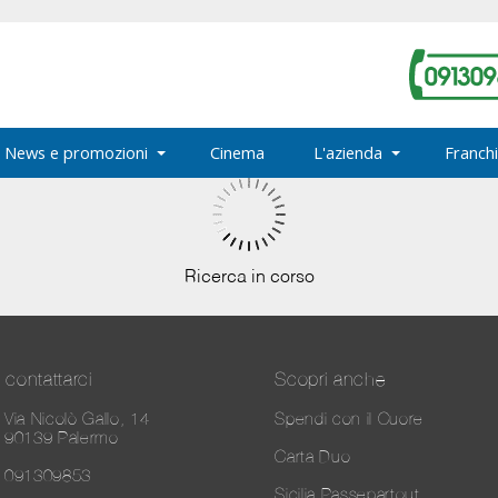
News e promozioni
Cinema
L'azienda
Franchi
Ricerca in corso
contattarci
Scopri anche
Via Nicolò Gallo, 14
Spendi con il Cuore
90139 Palermo
Carta Duo
091309853
Sicilia Passepartout