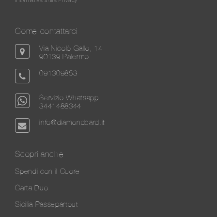
Come contattarci
Via Nicolò Gallo, 14
90139 Palermo
091309853
Servizio Whatsapp
3441488344
info@diamondcard.it
Scopri anche
Spendi con il Cuore
Carta Duo
Sicilia Passepartout