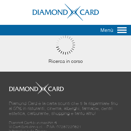
Menù
Ricerca in corso
Diamond Card è la carta sconti che ti fa risparmiare fino
al 50% in ristoranti, cinema, alberghi, farmacie, centri
estetica, carburante, shopping e tanto altro!
Diamond Card è un marchio di
Vi.Card Evolution s.r.l. - P.IVA: 07287220821
Informativa sulla Privacy