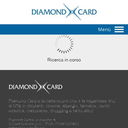
Menù
Ricerca in corso
Diamond Card è la carta sconti che ti fa risparmiare fino
al 50% in ristoranti, cinema, alberghi, farmacie, centri
estetica, carburante, shopping e tanto altro!
Diamond Card è un marchio di
Vi.Card Evolution s.r.l. - P.IVA: 07287220821
Informativa sulla Privacy