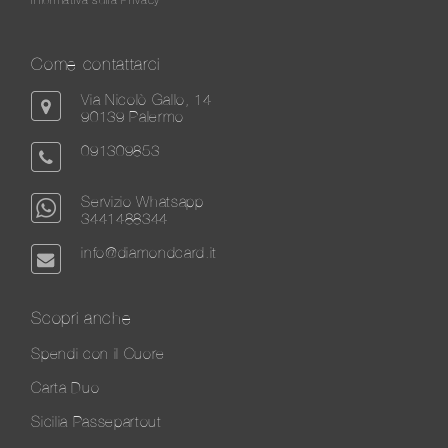
Come contattarci
Via Nicolò Gallo, 14
90139 Palermo
091309853
Servizio Whatsapp
3441488344
info@diamondcard.it
Scopri anche
Spendi con il Cuore
Carta Duo
Sicilia Passepartout