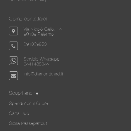
Come contattarci
Via Nicolò Gallo, 14
90139 Palermo
091309853
Servizio Whatsapp
3441488344
info@diamondcard.it
Scopri anche
Spendi con il Cuore
Carta Duo
Sicilia Passepartout