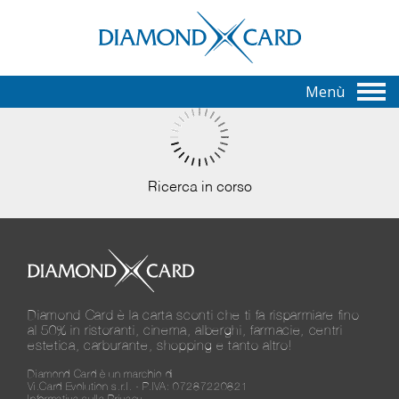
Menù
Ricerca in corso
Diamond Card è la carta sconti che ti fa risparmiare fino
al 50% in ristoranti, cinema, alberghi, farmacie, centri
estetica, carburante, shopping e tanto altro!
Diamond Card è un marchio di
Vi.Card Evolution s.r.l. - P.IVA: 07287220821
Informativa sulla Privacy