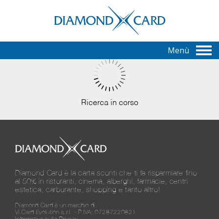
Menù
Ricerca in corso
Diamond Card è la carta sconti che ti fa risparmiare fino
al 50% in ristoranti, cinema, alberghi, farmacie, centri
estetica, carburante, shopping e tanto altro!
Diamond Card è un marchio di
Vi.Card Evolution s.r.l. - P.IVA: 07287220821
Informativa sulla Privacy