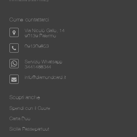
Come contattarci
Via Nicolò Gallo, 14
90139 Palermo
091309853
Servizio Whatsapp
3441488344
info@diamondcard.it
Scopri anche
Spendi con il Cuore
Carta Duo
Sicilia Passepartout