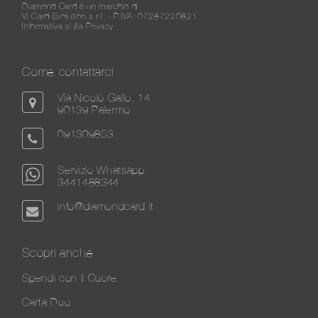
Diamond Card è un marchio di
Vi.Card Evolution s.r.l. - P.IVA: 07287220821
Informativa sulla Privacy
Come contattarci
Via Nicolò Gallo, 14
90139 Palermo
091309853
Servizio Whatsapp
3441488344
info@diamondcard.it
Scopri anche
Spendi con il Cuore
Carta Duo