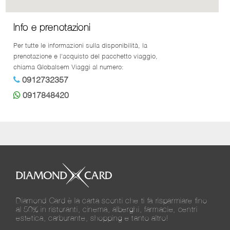
Info e prenotazioni
Per tutte le informazioni sulla disponibilità, la
prenotazione e l'acquisto del pacchetto viaggio,
chiama Globalsem Viaggi al numero:
0912732357
0917848420
Diamond Card è la carta sconti che ti fa risparmiare fino
al 50% in ristoranti, cinema, alberghi, farmacie, centri
estetica, carburante, shopping e tanto altro!