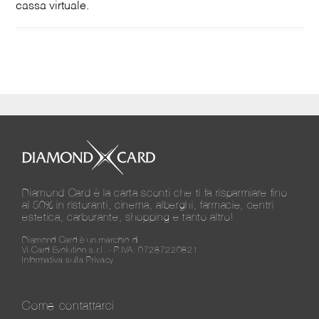
cassa virtuale.
Diamond Card è la carta sconti che ti fa risparmiare fino
al 50% in ristoranti, cinema, alberghi, farmacie, centri
estetica, carburante, shopping e tanto altro!
Diamond Card è un marchio di
Vi.Card Evolution s.r.l. - P.IVA: 07287220821
Informativa sulla Privacy
Come contattarci