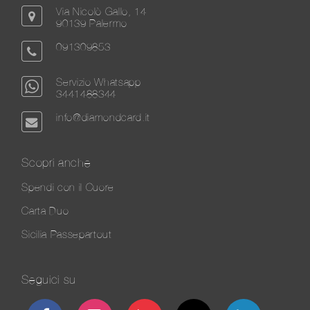
Via Nicolò Gallo, 14
90139 Palermo
091309853
Servizio Whatsapp
3441488344
info@diamondcard.it
Scopri anche
Spendi con il Cuore
Carta Duo
Sicilia Passepartout
Seguici su