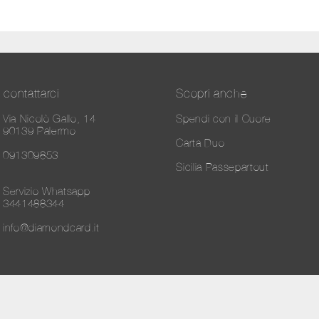
contattarci
Scopri anche
Via Nicolò Gallo, 14
Spendi con il Cuore
90139 Palermo
Carta Duo
091309853
Sicilia Passepartout
Servizio Whatsapp
3441488344
info@diamondcard.it