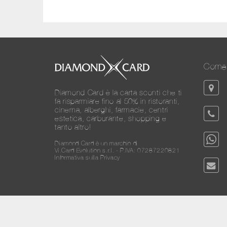
Come 
Diamond Card è la carta sconti che ti
fa risparmiare fino al 50% in ristoranti,
cinema, alberghi, farmacie, centri
estetica, carburante, shopping e
tanto altro!
Diamond Card è un marchio di
Vi.Card Evolution s.r.l. - P.IVA: 07287220821
Informativa sulla Privacy