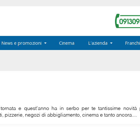
News e promozioni
Cinema
L'azienda
Franchi
rnata e quest'anno ha in serbo per te tantissime novità p
i, pizzerie, negozi di abbigliamento, cinema e tanto ancora....