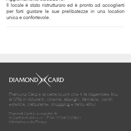
Il locale è stato ristrutturaro ed è pronto ad accoglierti
per farti gustare le sue prelibatezze in una location
unica e confortevole.
Diamond Card è la carta sconti che ti fa risparmiare fino
al 50% in ristoranti, cinema, alberghi, farmacie, centri
estetica, carburante, shopping e tanto altro!
Diamond Card è un marchio di
Vi.Card Evolution s.r.l. - P.IVA: 07287220821
Informativa sulla Privacy