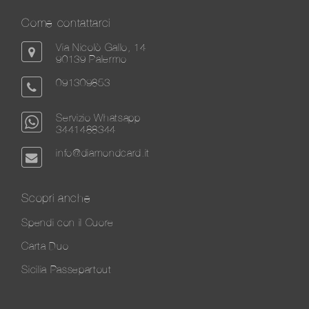
Come contattarci
Via Nicolò Gallo, 14
90139 Palermo
091309853
Servizio Whatsapp
3441488344
info@diamondcard.it
Scopri anche
Spendi con il Cuore
Carta Duo
Sicilia Passepartout