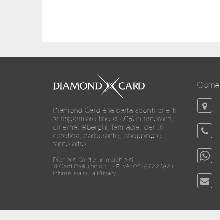
Come 
Diamond Card è la carta sconti che ti
fa risparmiare fino al 50% in ristoranti,
cinema, alberghi, farmacie, centri
estetica, carburante, shopping e
tanto altro!
Diamond Card è un marchio di
Vi.Card Evolution s.r.l. - P.IVA: 07287220821
Informativa sulla Privacy