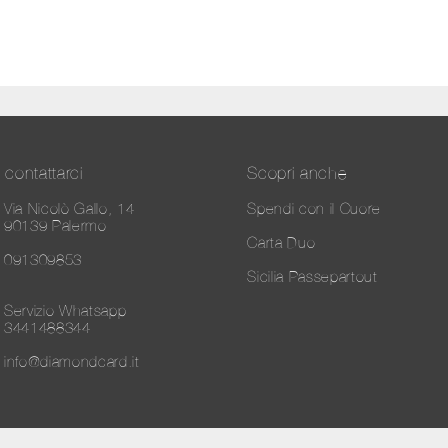
contattarci
Scopri anche
Via Nicolò Gallo, 14
Spendi con il Cuore
90139 Palermo
Carta Duo
091309853
Sicilia Passepartout
Servizio Whatsapp
3441488344
info@diamondcard.it