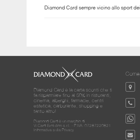
Diamond Card sempre vicino allo sport dei
Come 
Diamond Card è la carta sconti che ti
fa risparmiare fino al 50% in ristoranti,
cinema, alberghi, farmacie, centri
estetica, carburante, shopping e
tanto altro!
Diamond Card è un marchio di
Vi.Card Evolution s.r.l. - P.IVA: 07287220821
Informativa sulla Privacy