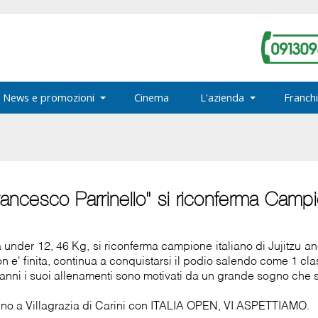
News e promozioni
Cinema
L'azienda
Franchi
cesco Parrinello" si riconferma Campion
a under 12, 46 Kg, si riconferma campione italiano di Jujitzu
 e' finita, continua a conquistarsi il podio salendo come 1 cla
 anni i suoi allenamenti sono motivati da un grande sogno che s
gno a Villagrazia di Carini con ITALIA OPEN, VI ASPETTIAMO.