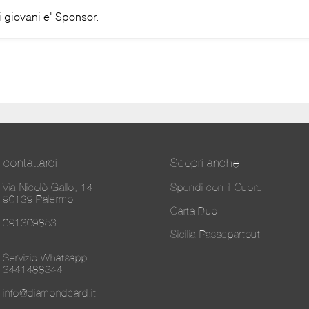
 giovani e' Sponsor.
contattarci
Scopri anche
Via Nicolò Gallo, 14
Spendi con il Cuore
90139 Palermo
Carta Duo
091309853
Sicilia Passepartout
Servizio Whatsapp
3441488344
info@diamondcard.it