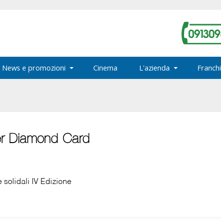
News e promozioni
Cinema
L'azienda
Franchi
ner Diamond Card
 e solidali IV Edizione