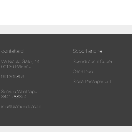
contattarci
Scopri anche
Via Nicolò Gallo, 14
Spendi con il Cuore
90139 Palermo
Carta Duo
091309853
Sicilia Passepartout
Servizio Whatsapp
3441488344
info@diamondcard.it