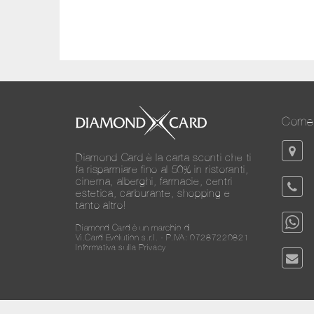
Come 
Diamond Card è la carta sconti che ti
fa risparmiare fino al 50% in ristoranti,
cinema, alberghi, farmacie, centri
estetica, carburante, shopping e
tanto altro!
Diamond Card è un marchio di
Vi.Card Evolution s.r.l. - P.IVA: 07287220821
Informativa sulla Privacy