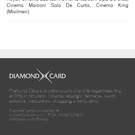
Cinema Marconi Sala De Curtis, Cinema King
(Misilmeri).
Diamond Card è la carta sconti che ti fa risparmiare fino
al 50% in ristoranti, cinema, alberghi, farmacie, centri
estetica, carburante, shopping e tanto altro!
Diamond Card è un marchio di
Vi.Card Evolution s.r.l. - P.IVA: 07287220821
Informativa sulla Privacy