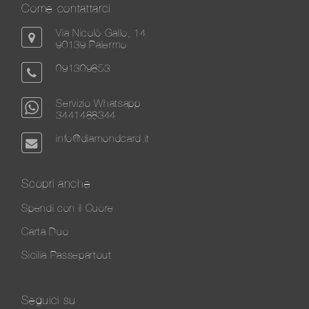
Come contattarci
Via Nicolò Gallo, 14
90139 Palermo
091309853
Servizio Whatsapp
3441488344
info@diamondcard.it
Scopri anche
Spendi con il Cuore
Carta Duo
Sicilia Passepartout
Seguici su