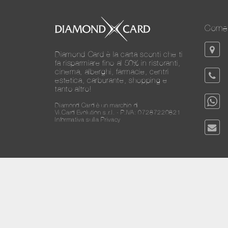
Come 
Diamond Card è la carta sconti che ti
fa risparmiare fino al 50% in ristoranti,
cinema, alberghi, farmacie, centri
estetica, carburante, shopping e
tanto altro!
Diamond Card è un marchio di
Vi.Card Evolution s.r.l. - P.IVA: 07287220821
Informativa sulla Privacy