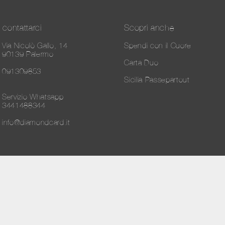
contattarci
Scopri anche
Via Nicolò Gallo, 14
Spendi con il Cuore
90139 Palermo
Carta Duo
091309853
Sicilia Passepartout
Servizio Whatsapp
3441488344
info@diamondcard.it