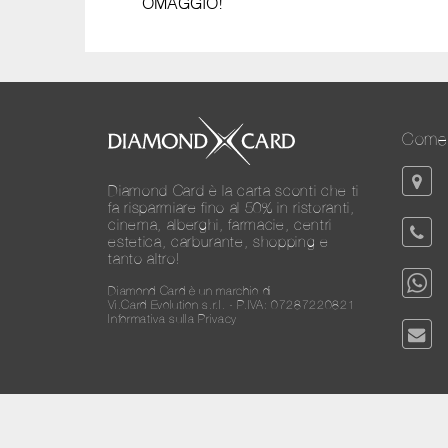
OMAGGIO!
Come 
Diamond Card è la carta sconti che ti
fa risparmiare fino al 50% in ristoranti,
cinema, alberghi, farmacie, centri
estetica, carburante, shopping e
tanto altro!
Diamond Card è un marchio di
Vi.Card Evolution s.r.l. - P.IVA: 07287220821
Informativa sulla Privacy