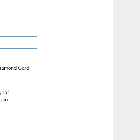
a Diamond Card
egna
*
gio