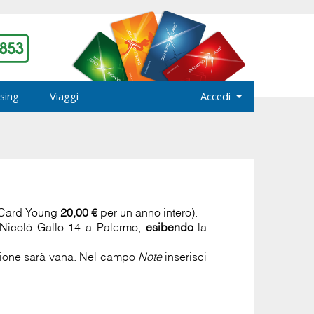
sing
Viaggi
Accedi
 Card Young
20,00 €
per un anno intero).
a Nicolò Gallo 14 a Palermo,
esibendo
la
azione sarà vana. Nel campo
Note
inserisci