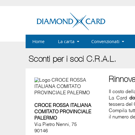
Home
La carta
Convenzionati
Sconti per i soci C.R.A.L.
Rinnov
Il costo del
La Card
do
tessera del 
CROCE ROSSA ITALIANA
Compila tut
COMITATO PROVINCIALE
il numero de
PALERMO
Via Pietro Nenni, 75
90146