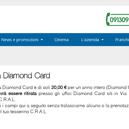
News e promozioni
Cinema
L'azienda
Franchi
a Diamond Card
la Diamond Card è di soli
20,00 €
per un anno intero (Diamond
vrà essere ritirata
presso gli uffici Diamond Card siti in Vi
C.R.A.L.
ti i campi qui a seguito senza tralasciarne alcuno o la prenot
l tuo tesserino C.R.A.L.