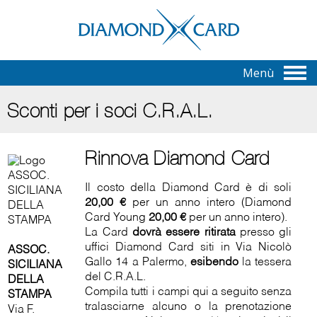
Menù
Sconti per i soci C.R.A.L.
Rinnova Diamond Card
Il costo della Diamond Card è di soli
20,00 €
per un anno intero (Diamond
Card Young
20,00 €
per un anno intero).
La Card
dovrà essere ritirata
presso gli
uffici Diamond Card siti in Via Nicolò
ASSOC.
Gallo 14 a Palermo,
esibendo
la tessera
SICILIANA
del C.R.A.L.
DELLA
Compila tutti i campi qui a seguito senza
STAMPA
tralasciarne alcuno o la prenotazione
Via F.