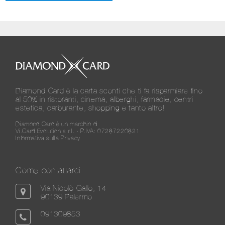
Diamond Card è la carta sconti che ti fa risparmiare fino
al 50% in ristoranti, cinema, alberghi, farmacie, centri
estetica, carburante, shopping e tanto altro!
Diamond Card è un marchio di
Vi.Card Evolution s.r.l. - P.IVA: 07287220821
Informativa sulla Privacy
Come contattarci
Via Nicolò Gallo, 14
90139 Palermo
091309853