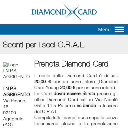
Menù
Sconti per i soci C.R.A.L.
Prenota Diamond Card
Il costo della Diamond Card è di soli
20,00 €
per un anno intero (Diamond
Card Young
20,00 €
per un anno intero).
I.N.P.S.
La Card
dovrà essere ritirata
presso gli
AGRIGENTO
uffici Diamond Card siti in Via Nicolò
Via Picone,
Gallo 14 a Palermo
esibendo
la tessera
16
del C.R.A.L.
92100
Compila tutti i campi qui a seguito senza
Agrigento
tralasciarne alcuno o la prenotazione
(AG)