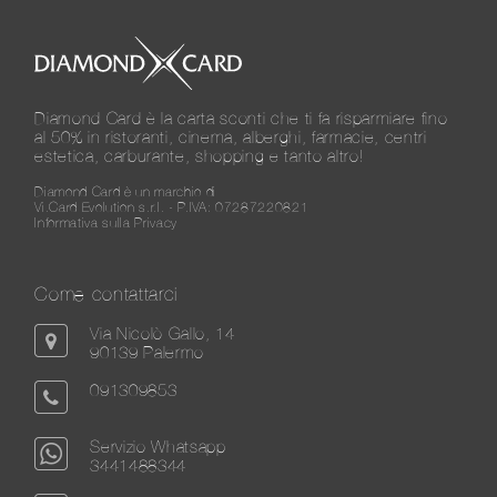
Diamond Card è la carta sconti che ti fa risparmiare fino
al 50% in ristoranti, cinema, alberghi, farmacie, centri
estetica, carburante, shopping e tanto altro!
Diamond Card è un marchio di
Vi.Card Evolution s.r.l. - P.IVA: 07287220821
Informativa sulla Privacy
Come contattarci
Via Nicolò Gallo, 14
90139 Palermo
091309853
Servizio Whatsapp
3441488344