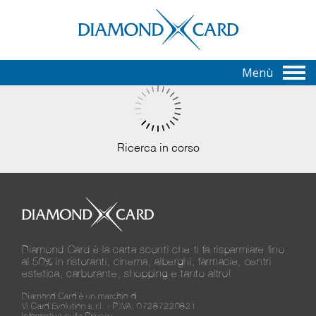
Menù
Ricerca in corso
Diamond Card è la carta sconti che ti fa risparmiare fino
al 50% in ristoranti, cinema, alberghi, farmacie, centri
estetica, carburante, shopping e tanto altro!
Diamond Card è un marchio di
Vi.Card Evolution s.r.l. - P.IVA: 07287220821
Informativa sulla Privacy