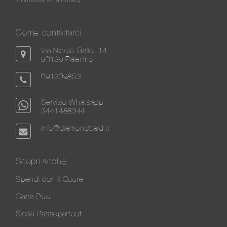
Come contattarci
Via Nicolò Gallo, 14
90139 Palermo
091309853
Servizio Whatsapp
3441488344
info@diamondcard.it
Scopri anche
Spendi con il Cuore
Carta Duo
Sicilia Passepartout