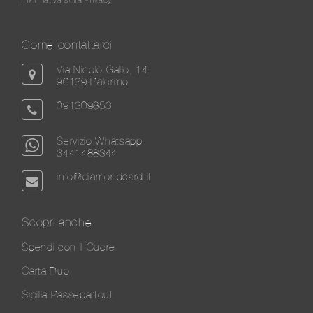
Come contattarci
Via Nicolò Gallo, 14
90139 Palermo
091309853
Servizio Whatsapp
3441488344
info@diamondcard.it
Scopri anche
Spendi con il Cuore
Carta Duo
Sicilia Passepartout