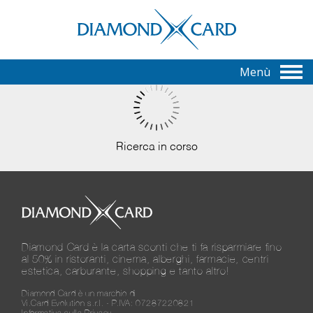
Menù
Ricerca in corso
Diamond Card è la carta sconti che ti fa risparmiare fino
al 50% in ristoranti, cinema, alberghi, farmacie, centri
estetica, carburante, shopping e tanto altro!
Diamond Card è un marchio di
Vi.Card Evolution s.r.l. - P.IVA: 07287220821
Informativa sulla Privacy