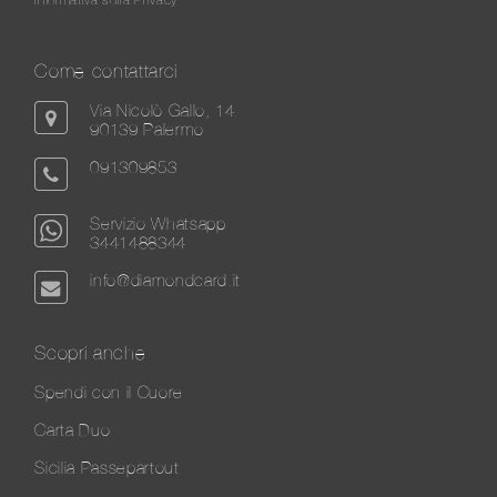
Come contattarci
Via Nicolò Gallo, 14
90139 Palermo
091309853
Servizio Whatsapp
3441488344
info@diamondcard.it
Scopri anche
Spendi con il Cuore
Carta Duo
Sicilia Passepartout