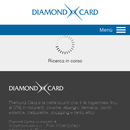
Menù
Ricerca in corso
Diamond Card è la carta sconti che ti fa risparmiare fino
al 50% in ristoranti, cinema, alberghi, farmacie, centri
estetica, carburante, shopping e tanto altro!
Diamond Card è un marchio di
Vi.Card Evolution s.r.l. - P.IVA: 07287220821
Informativa sulla Privacy