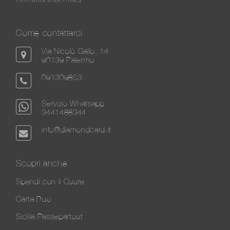
Come contattarci
Via Nicolò Gallo, 14
90139 Palermo
091309853
Servizio Whatsapp
3441488344
info@diamondcard.it
Scopri anche
Spendi con il Cuore
Carta Duo
Sicilia Passepartout