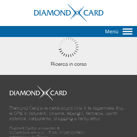
Menù
Ricerca in corso
Diamond Card è la carta sconti che ti fa risparmiare fino
al 50% in ristoranti, cinema, alberghi, farmacie, centri
estetica, carburante, shopping e tanto altro!
Diamond Card è un marchio di
Vi.Card Evolution s.r.l. - P.IVA: 07287220821
Informativa sulla Privacy