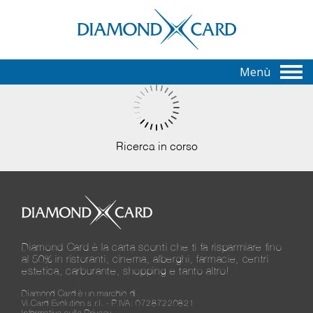
Menù
Ricerca in corso
Diamond Card è la carta sconti che ti fa risparmiare fino
al 50% in ristoranti, cinema, alberghi, farmacie, centri
estetica, carburante, shopping e tanto altro!
Diamond Card è un marchio di
Vi.Card Evolution s.r.l. - P.IVA: 07287220821
Informativa sulla Privacy