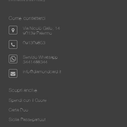
Come contattarci
Via Nicolò Gallo, 14
90139 Palermo
091309853
Servizio Whatsapp
3441488344
info@diamondcard.it
Scopri anche
Spendi con il Cuore
Carta Duo
Sicilia Passepartout