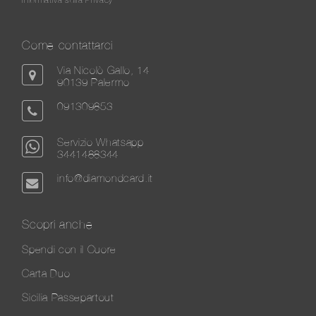
Come contattarci
Via Nicolò Gallo, 14
90139 Palermo
091309853
Servizio Whatsapp
3441488344
info@diamondcard.it
Scopri anche
Spendi con il Cuore
Carta Duo
Sicilia Passepartout