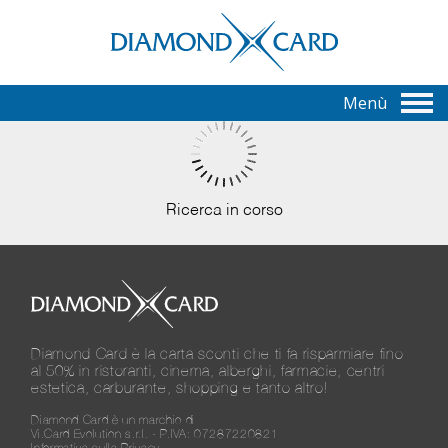
Menù
Ricerca in corso
Diamond Card è la carta sconti che ti fa risparmiare fino
al 50% in ristoranti, cinema, alberghi, farmacie, centri
estetica, carburante, shopping e tanto altro!
Diamond Card è un marchio di
Vi.Card Evolution s.r.l. - P.IVA: 07287220821
Informativa sulla Privacy