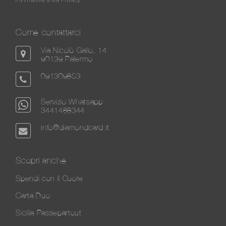
Come contattarci
Via Nicolò Gallo, 14
90139 Palermo
091309853
Servizio Whatsapp
3441488344
info@diamondcard.it
Scopri anche
Spendi con il Cuore
Carta Duo
Sicilia Passepartout