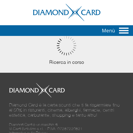
Menù
Ricerca in corso
Diamond Card è la carta sconti che ti fa risparmiare fino
al 50% in ristoranti, cinema, alberghi, farmacie, centri
estetica, carburante, shopping e tanto altro!
Diamond Card è un marchio di
Vi.Card Evolution s.r.l. - P.IVA: 07287220821
Informativa sulla Privacy