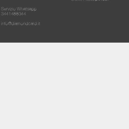
Servizio Whatsapp
3441488344
info@diamondcard.it