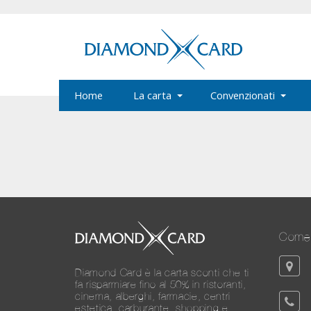
Home
La carta
Convenzionati
Come 
Diamond Card è la carta sconti che ti
fa risparmiare fino al 50% in ristoranti,
cinema, alberghi, farmacie, centri
estetica, carburante, shopping e