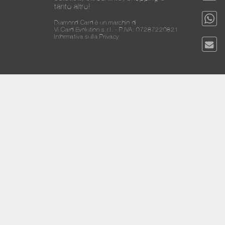
tanto altro!
Diamond Card è un marchio di
Vi.Card Evolution s.r.l. - P.IVA: 07287220821
Informativa sulla Privacy