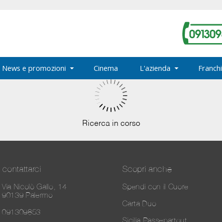
News e promozioni
Cinema
L'azienda
Franchi
Ricerca in corso
contattarci
Scopri anche
Via Nicolò Gallo, 14
Spendi con il Cuore
90139 Palermo
Carta Duo
091309853
Sicilia Passepartout