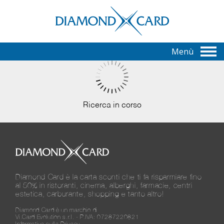
Menù
Ricerca in corso
Diamond Card è la carta sconti che ti fa risparmiare fino
al 50% in ristoranti, cinema, alberghi, farmacie, centri
estetica, carburante, shopping e tanto altro!
Diamond Card è un marchio di
Vi.Card Evolution s.r.l. - P.IVA: 07287220821
Informativa sulla Privacy