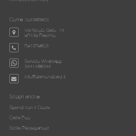
Come contattarci
Via Nicolò Gallo, 14
90139 Palermo
091309853
Servizio Whatsapp
3441488344
info@diamondcard.it
Scopri anche
Spendi con il Cuore
Carta Duo
Sicilia Passepartout