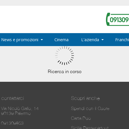
News e promozioni
Cinema
L'azienda
Franchi
Ricerca in corso
contattarci
Scopri anche
Via Nicolò Gallo, 14
Spendi con il Cuore
90139 Palermo
Carta Duo
091309853
Sicilia Passepartout