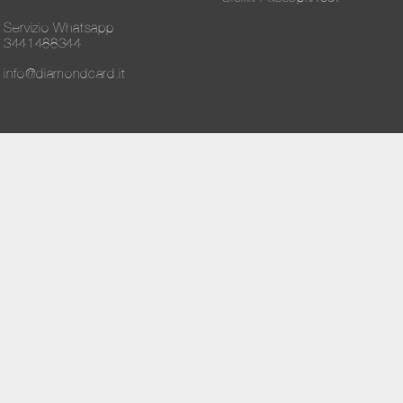
Servizio Whatsapp
3441488344
info@diamondcard.it