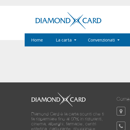
Home
La carta
Convenzionati
Come 
Diamond Card è la carta sconti che ti
fa risparmiare fino al 50% in ristoranti,
cinema, alberghi, farmacie, centri
estetica, carburante, shopping e