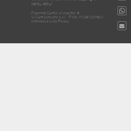
tanto altro!
Diamond Card è un marchio di
Vi.Card Evolution s.r.l. - P.IVA: 07287220821
Informativa sulla Privacy