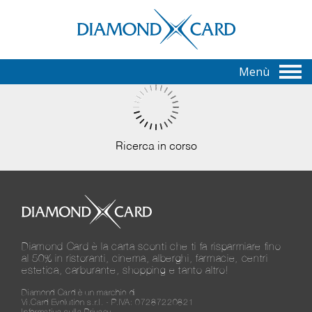
Menù
Ricerca in corso
Diamond Card è la carta sconti che ti fa risparmiare fino
al 50% in ristoranti, cinema, alberghi, farmacie, centri
estetica, carburante, shopping e tanto altro!
Diamond Card è un marchio di
Vi.Card Evolution s.r.l. - P.IVA: 07287220821
Informativa sulla Privacy