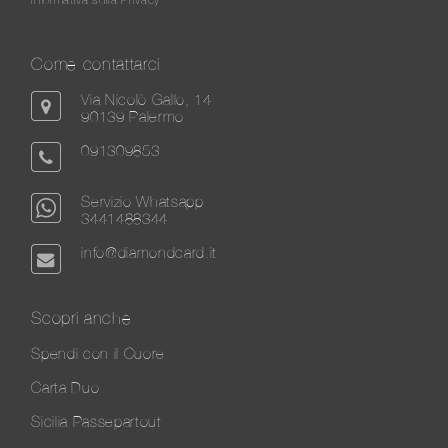
Come contattarci
Via Nicolò Gallo, 14
90139 Palermo
091309853
Servizio Whatsapp
3441488344
info@diamondcard.it
Scopri anche
Spendi con il Cuore
Carta Duo
Sicilia Passepartout